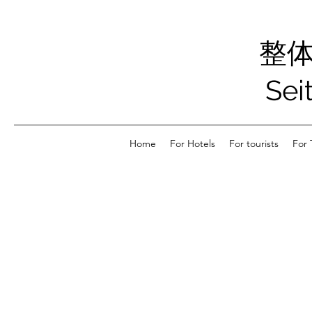
整
Sei
Home
For Hotels
For tourists
For 