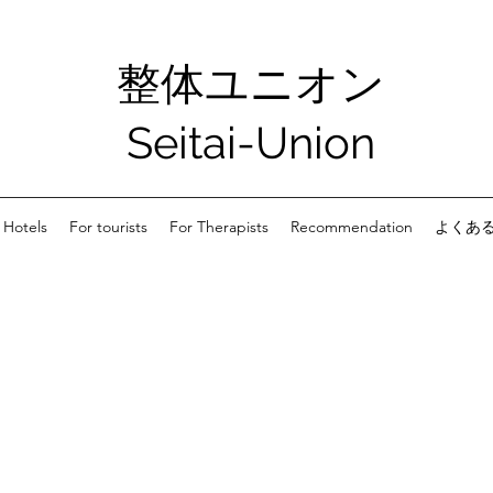
整体ユニオン
Seitai-Union
 Hotels
For tourists
For Therapists
Recommendation
よくあ