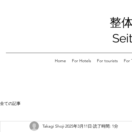
整
Sei
Home
For Hotels
For tourists
For 
全ての記事
Takagi Shoji
2025年3月11日
読了時間: 1分