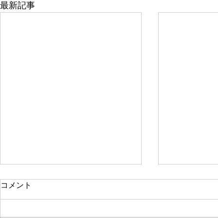
最新記事
日本のマッサージ
Lesson1
コメント
捏法
日本では、「マッサージ」という
言葉には法律上の決まりがありま
頭部の施術（Dee