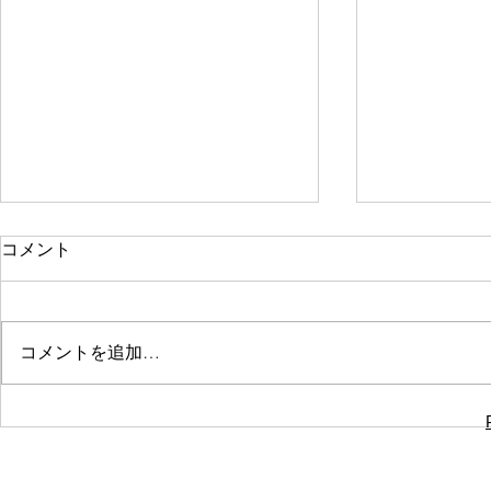
日本のマッサージ
Lesson1
コメント
捏法
日本では、「マッサージ」という
言葉には法律上の決まりがありま
頭部の施術（Dee
す。国家資格である**「あん摩マ
Stretching 
コメントを追加…
ッサージ指圧師」**を持つ人だけ
げ） 頭部揉
が、医療目的のマッサージを行っ
上に立ちます
たり、「マッサージ」という言葉
と筋肉を揉み
を看板や広告に使ったりできま
合部とコメカ
す。 そのため、資格を持ってい
り揉みます。