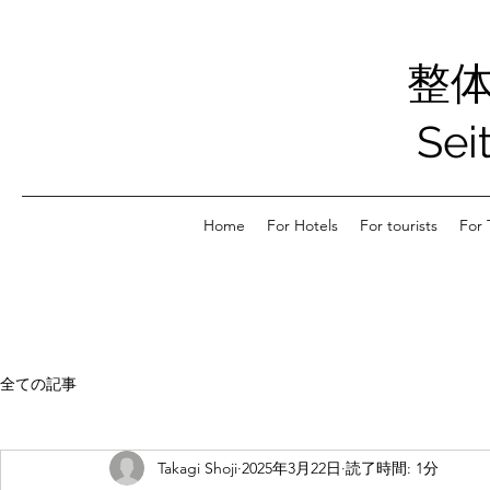
整
Sei
Home
For Hotels
For tourists
For 
全ての記事
Takagi Shoji
2025年3月22日
読了時間: 1分